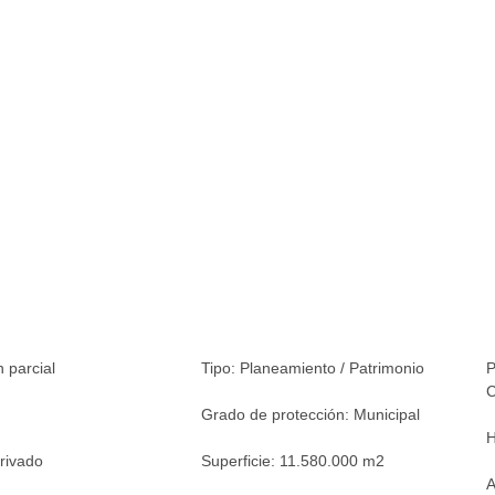
n parcial
Tipo:
Planeamiento / Patrimonio
P
C
Grado de protección:
Municipal
H
rivado
Superficie:
11.580.000 m2
A