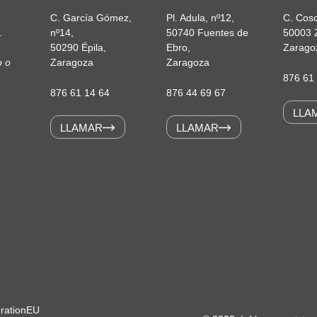
C. García Gómez,
Pl. Adula, nº12,
C. Coso
.
nº14,
50740 Fuentes de
50003 
50290 Épila,
Ebro,
Zarago
o o
Zaragoza
Zaragoza
876 61
876 61 14 64
876 44 69 67
LLA
LLAMAR
LLAMAR
erationEU