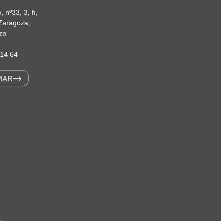
, nº33, 3, h,
Zaragoza,
za
 14 64
MAR