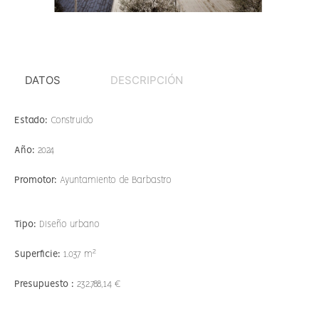
DATOS
DESCRIPCIÓN
Estado:
Construido
Año:
2024
Promotor:
Ayuntamiento de Barbastro
Tipo:
Diseño urbano
2
Superficie:
1.037 m
Presupuesto :
232.788,14 €